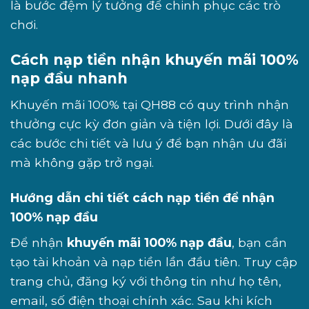
là bước đệm lý tưởng để chinh phục các trò
chơi.
Cách nạp tiền nhận khuyến mãi 100%
nạp đầu nhanh
Khuyến mãi 100% tại QH88 có quy trình nhận
thưởng cực kỳ đơn giản và tiện lợi. Dưới đây là
các bước chi tiết và lưu ý để bạn nhận ưu đãi
mà không gặp trở ngại.
Hướng dẫn chi tiết cách nạp tiền để nhận
100% nạp đầu
Để nhận
khuyến mãi 100% nạp đầu
, bạn cần
tạo tài khoản và nạp tiền lần đầu tiên. Truy cập
trang chủ, đăng ký với thông tin như họ tên,
email, số điện thoại chính xác. Sau khi kích