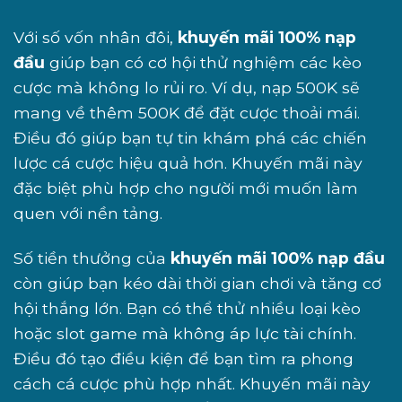
Với số vốn nhân đôi,
khuyến mãi 100% nạp
đầu
giúp bạn có cơ hội thử nghiệm các kèo
cược mà không lo rủi ro. Ví dụ, nạp 500K sẽ
mang về thêm 500K để đặt cược thoải mái.
Điều đó giúp bạn tự tin khám phá các chiến
lược cá cược hiệu quả hơn. Khuyến mãi này
đặc biệt phù hợp cho người mới muốn làm
quen với nền tảng.
Số tiền thưởng của
khuyến mãi 100% nạp đầu
còn giúp bạn kéo dài thời gian chơi và tăng cơ
hội thắng lớn. Bạn có thể thử nhiều loại kèo
hoặc slot game mà không áp lực tài chính.
Điều đó tạo điều kiện để bạn tìm ra phong
cách cá cược phù hợp nhất. Khuyến mãi này