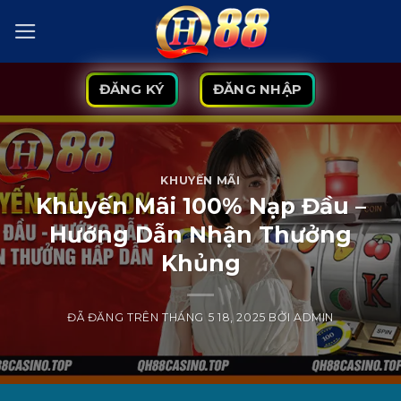
Chuyển
đến
nội
dung
ĐĂNG KÝ
ĐĂNG NHẬP
KHUYẾN MÃI
Khuyến Mãi 100% Nạp Đầu –
Hướng Dẫn Nhận Thưởng
Khủng
ĐÃ ĐĂNG TRÊN
THÁNG 5 18, 2025
BỞI
ADMIN