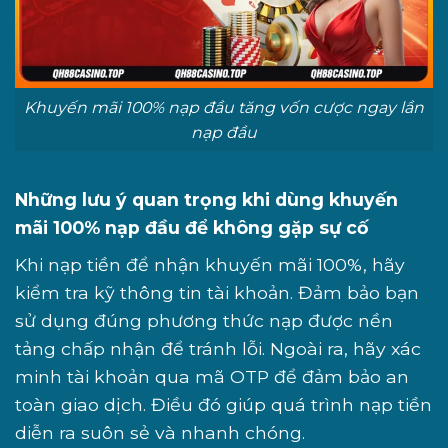
Khuyến mãi 100% nạp đầu tăng vốn cược ngay lần
nạp đầu
Những lưu ý quan trọng khi dùng khuyến
mãi 100% nạp đầu để không gặp sự cố
Khi nạp tiền để nhận khuyến mãi 100%, hãy
kiểm tra kỹ thông tin tài khoản. Đảm bảo bạn
sử dụng đúng phương thức nạp được nền
tảng chấp nhận để tránh lỗi. Ngoài ra, hãy xác
minh tài khoản qua mã OTP để đảm bảo an
toàn giao dịch. Điều đó giúp quá trình nạp tiền
diễn ra suôn sẻ và nhanh chóng.