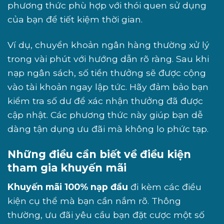
phương thức phù hợp với thói quen sử dụng
của bạn để tiết kiệm thời gian.
Ví dụ, chuyển khoản ngân hàng thường xử lý
trong vài phút với hướng dẫn rõ ràng. Sau khi
nạp ngân sách, số tiền thưởng sẽ được cộng
vào tài khoản ngay lập tức. Hãy đảm bảo bạn
kiểm tra số dư để xác nhận thưởng đã được
cập nhật. Các phương thức này giúp bạn dễ
dàng tận dụng ưu đãi mà không lo phức tạp.
Những điều cần biết về điều kiện
tham gia khuyến mãi
Khuyến mãi 100% nạp đầu
đi kèm các điều
kiện cụ thể mà bạn cần nắm rõ. Thông
thường, ưu đãi yêu cầu bạn đặt cược một số