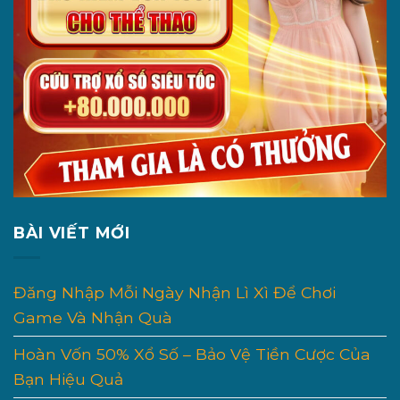
BÀI VIẾT MỚI
Đăng Nhập Mỗi Ngày Nhận Lì Xì Để Chơi
Game Và Nhận Quà
Hoàn Vốn 50% Xổ Số – Bảo Vệ Tiền Cược Của
Bạn Hiệu Quả