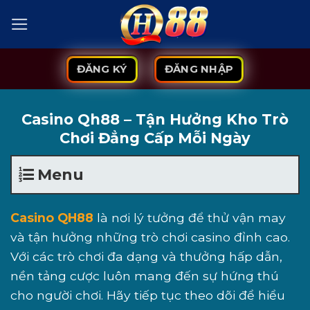
Chuyển
đến
nội
dung
ĐĂNG KÝ
ĐĂNG NHẬP
Casino Qh88 – Tận Hưởng Kho Trò
Chơi Đẳng Cấp Mỗi Ngày
Menu
Casino QH88
là nơi lý tưởng để thử vận may
và tận hưởng những trò chơi casino đỉnh cao.
Với các trò chơi đa dạng và thưởng hấp dẫn,
nền tảng cược luôn mang đến sự hứng thú
cho người chơi. Hãy tiếp tục theo dõi để hiểu