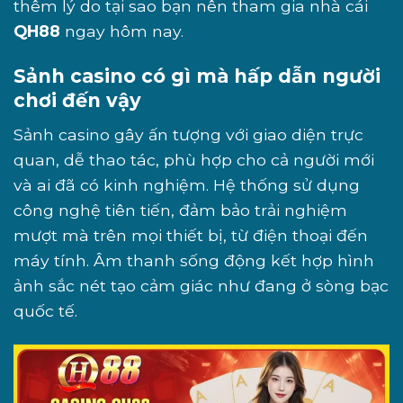
thêm lý do tại sao bạn nên tham gia nhà cái
QH88
ngay hôm nay.
Sảnh casino có gì mà hấp dẫn người
chơi đến vậy
Sảnh casino gây ấn tượng với giao diện trực
quan, dễ thao tác, phù hợp cho cả người mới
và ai đã có kinh nghiệm. Hệ thống sử dụng
công nghệ tiên tiến, đảm bảo trải nghiệm
mượt mà trên mọi thiết bị, từ điện thoại đến
máy tính. Âm thanh sống động kết hợp hình
ảnh sắc nét tạo cảm giác như đang ở sòng bạc
quốc tế.