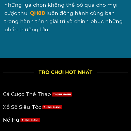
những lựa chọn không thể bỏ qua cho mọi
cược thủ.
QH88
luôn đồng hành cùng bạn
trong hành trình giải trí và chinh phục những
phần thưởng lớn.
TRÒ CHƠI HOT NHẤT
Cá Cược Thể Thao
Xổ Số Siêu Tốc
Nổ Hũ