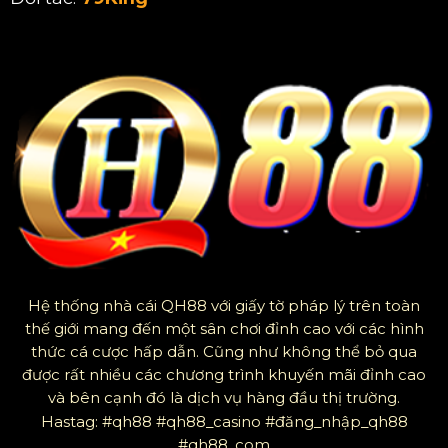
Hệ thống nhà cái QH88 với giấy tờ pháp lý trên toàn
thế giới mang đến một sân chơi đỉnh cao với các hình
thức cá cược hấp dẫn. Cũng như không thể bỏ qua
được rất nhiều các chương trình khuyến mãi đỉnh cao
và bên cạnh đó là dịch vụ hàng đầu thị trường.
Hastag: #qh88 #qh88_casino #đăng_nhập_qh88
#qh88_com