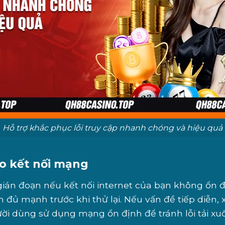
Hỗ trợ khắc phục lỗi truy cập nhanh chóng và hiệu quả
do kết nối mạng
gián đoạn nếu kết nối internet của bạn không ổn địn
 đủ mạnh trước khi thử lại. Nếu vấn đề tiếp diễn, 
người dùng sử dụng mạng ổn định để tránh lỗi tải xu