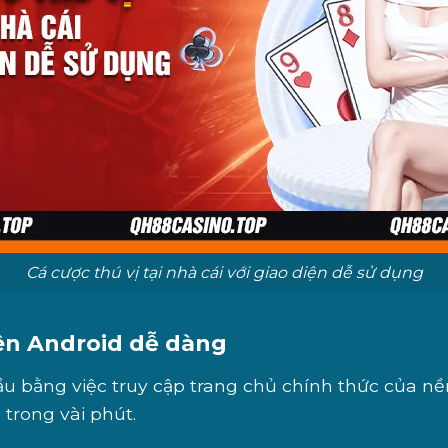
Cá cược thú vị tại nhà cái với giao diện dễ sử dụng
rên Android dễ dàng
u bằng việc truy cập trang chủ chính thức của nền
trong vài phút.