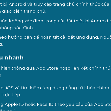
ết bị Android và truy cập trang chủ chính thức của 
n giao diện trang chủ.
uồn không xác định trong cài đặt thiết bị Android
 không xác định.
 theo hướng dẫn để hoàn tất cài đặt ứng dụng. Ngườ
g.
êu nhanh
hiện thông qua App Store hoặc liên kết chính thức
.
t bị iOS và tìm kiếm ứng dụng bằng từ khóa chính t
 trực tiếp.
g Apple ID hoặc Face ID theo yêu cầu của App Stor