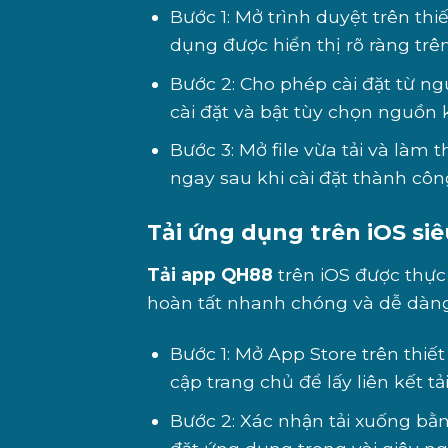
Bước 1: Mở trình duyệt trên thi
dụng được hiển thị rõ ràng trê
Bước 2: Cho phép cài đặt từ ng
cài đặt và bật tùy chọn nguồn
Bước 3: Mở file vừa tải và làm
ngay sau khi cài đặt thành côn
Tải ứng dụng trên iOS si
Tải app QH88
trên iOS được thực 
hoàn tất nhanh chóng và dễ dàng
Bước 1: Mở App Store trên thiế
cập trang chủ để lấy liên kết tải
Bước 2: Xác nhận tải xuống bằn