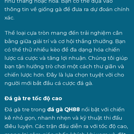
như thắng hoặc hòa. Bạn có thể dựa vào
thông tin về giống gà để đưa ra dự đoán chính
xác.
Thể loại cựa tròn mang đến trải nghiệm cân
bằng giữa giải trí và cơ hội thắng thưởng. Bạn
có thể thử nhiều kèo để đa dạng hóa chiến
lược cá cược và tăng lợi nhuận. Chúng tôi giúp
bạn tận hưởng trò chơi một cách thư giãn và
chiến lược hơn. Đây là lựa chọn tuyệt vời cho
người mới bắt đầu cá cược đá gà.
Đá gà tre tốc độ cao
Đá gà tre trong
đá gà QH88
nổi bật với chiến
kê nhỏ gọn, nhanh nhẹn và kỹ thuật thi đấu
điêu luyện. Các trận đấu diễn ra với tốc độ cao,