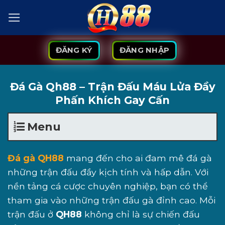
Chuyển
đến
nội
dung
ĐĂNG KÝ
ĐĂNG NHẬP
Đá Gà Qh88 – Trận Đấu Máu Lửa Đầy
Phấn Khích Gay Cấn
Menu
Đá gà QH88
mang đến cho ai đam mê đá gà
những trận đấu đầy kịch tính và hấp dẫn. Với
nền tảng cá cược chuyên nghiệp, bạn có thể
tham gia vào những trận đấu gà đỉnh cao. Mỗi
trận đấu ở
QH88
không chỉ là sự chiến đấu