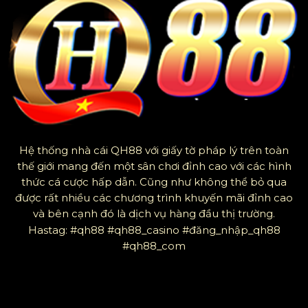
Hệ thống nhà cái QH88 với giấy tờ pháp lý trên toàn
thế giới mang đến một sân chơi đỉnh cao với các hình
thức cá cược hấp dẫn. Cũng như không thể bỏ qua
được rất nhiều các chương trình khuyến mãi đỉnh cao
và bên cạnh đó là dịch vụ hàng đầu thị trường.
Hastag: #qh88 #qh88_casino #đăng_nhập_qh88
#qh88_com