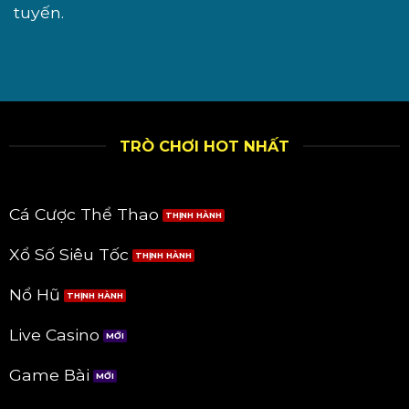
tuyến.
TRÒ CHƠI HOT NHẤT
Cá Cược Thể Thao
Xổ Số Siêu Tốc
Nổ Hũ
Live Casino
Game Bài