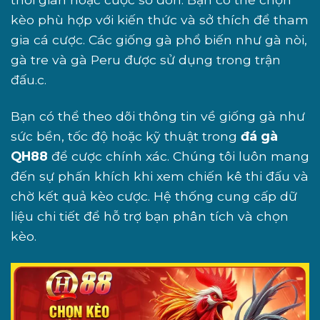
kèo phù hợp với kiến thức và sở thích để tham
gia cá cược. Các giống gà phổ biến như gà nòi,
gà tre và gà Peru được sử dụng trong trận
đấu.c.
Bạn có thể theo dõi thông tin về giống gà như
sức bền, tốc độ hoặc kỹ thuật trong
đá gà
QH88
để cược chính xác. Chúng tôi luôn mang
đến sự phấn khích khi xem chiến kê thi đấu và
chờ kết quả kèo cược. Hệ thống cung cấp dữ
liệu chi tiết để hỗ trợ bạn phân tích và chọn
kèo.