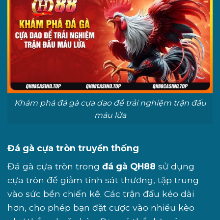
Khám phá đá gà cựa dao để trải nghiệm trận đấu
máu lửa
Đá gà cựa tròn truyền thống
Đá gà cựa tròn trong
đá gà QH88
sử dụng
cựa tròn để giảm tính sát thương, tập trung
vào sức bền chiến kê. Các trận đấu kéo dài
hơn, cho phép bạn đặt cược vào nhiều kèo